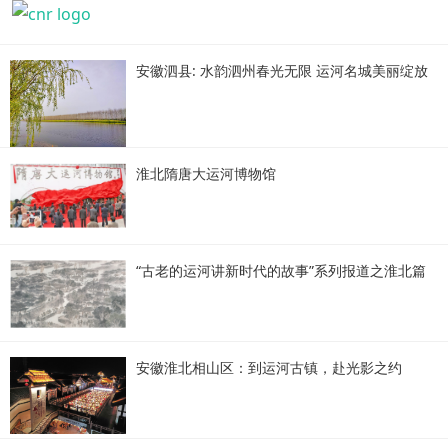
安徽泗县: 水韵泗州春光无限 运河名城美丽绽放
淮北隋唐大运河博物馆
“古老的运河讲新时代的故事”系列报道之淮北篇
安徽淮北相山区：到运河古镇，赴光影之约