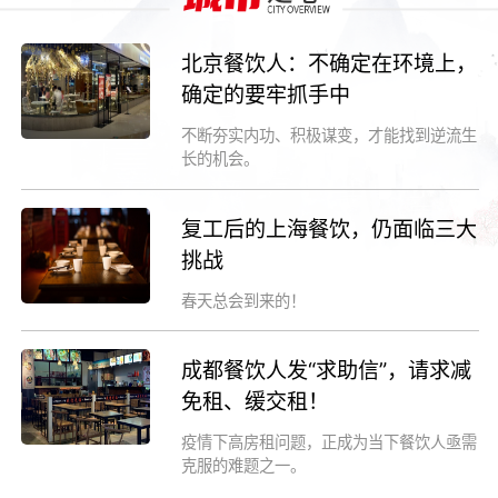
北京餐饮人：不确定在环境上，
确定的要牢抓手中
不断夯实内功、积极谋变，才能找到逆流生
长的机会。
复工后的上海餐饮，仍面临三大
挑战
春天总会到来的！
成都餐饮人发“求助信”，请求减
免租、缓交租！
疫情下高房租问题，正成为当下餐饮人亟需
克服的难题之一。