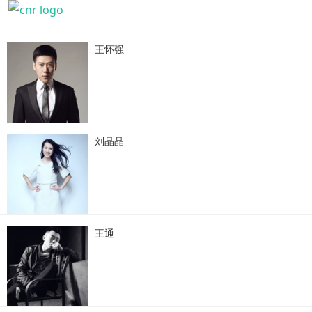
王怀强
刘晶晶
王通