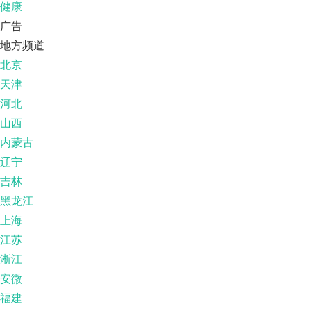
健康
广告
地方频道
北京
天津
河北
山西
内蒙古
辽宁
吉林
黑龙江
上海
江苏
淅江
安微
福建