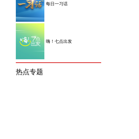
每日一习话
嗨！七点出发
热点专题