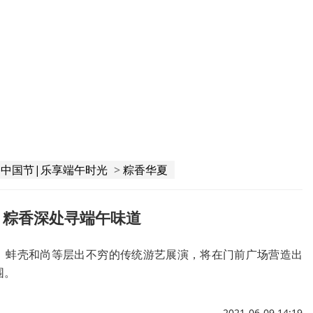
中国节|乐享端午时光
>
粽香华夏
：粽香深处寻端午味道
、蚌壳和尚等层出不穷的传统游艺展演，将在门前广场营造出
围。
2021-06-09 14:19