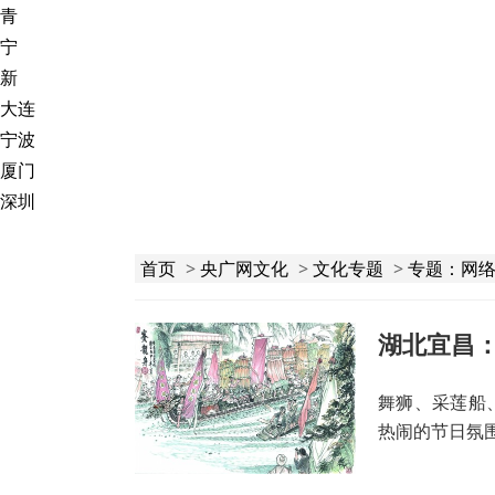
青
宁
新
大连
宁波
厦门
深圳
首页
>
央广网文化
>
文化专题
>
专题：网络
湖北宜昌
舞狮、采莲船
热闹的节日氛