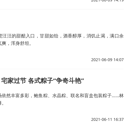
蜜汪汪的甜醅入口，甘甜如饴，酒香醇厚，消饥止渴，满口余
气爽，浑身舒坦。
2021-06-09 14:07
宅家过节 各式粽子“争奇斗艳”
场依然丰富多彩，鲍鱼粽、水晶粽、联名和盲盒包装粽子……林
择。
2021-06-11 16:37