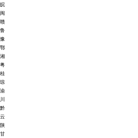
皖
闽
赣
鲁
豫
鄂
湘
粤
桂
琼
渝
川
黔
云
陕
甘