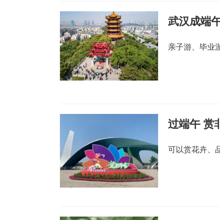
武汉成端
亲子游、毕业
过端午 赏
可以赏花卉、