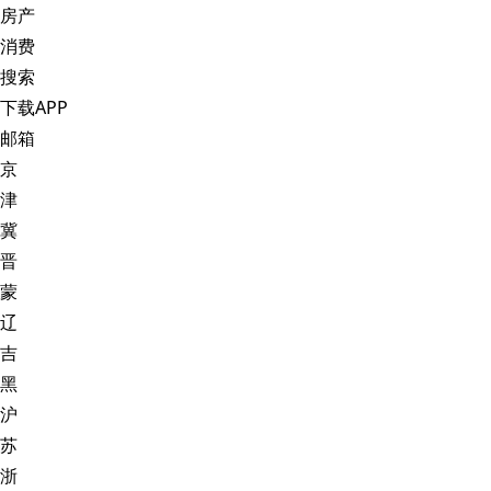
房产
消费
搜索
下载APP
邮箱
京
津
冀
晋
蒙
辽
吉
黑
沪
苏
浙