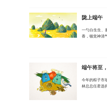
陇上端午
一勺白生生、
香，顿觉神清
端午将至，
今年的粽子市
林总总任君选