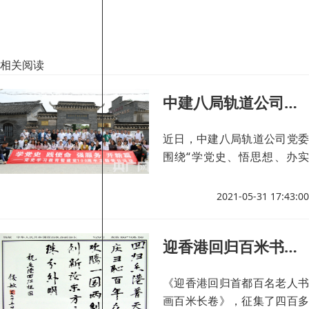
相关阅读
中建八局轨道公司开展爱国主题党史学习
近日，中建八局轨道公司党委
围绕“学党史、悟思想、办实
事、开新局”的总要求，与南
京市建委轨道站党支部、南京
2021-05-31 17:43:00
地铁建设公司第五党支部、栖
霞区燕子矶街道工委等单位共
迎香港回归百米书画长卷作品赏析（二十二）
赴南京六合竹镇红色教育基地
开展“学四史、践使命、强服
务、开新篇”主题党日活动。
《迎香港回归首都百名老人书
画百米长卷》，征集了四百多