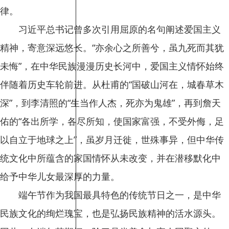
律。
习近平总书记曾多次引用屈原的名句阐述爱国主义
精神，寄意深远悠长。“亦余心之所善兮，虽九死而其犹
未悔”，在中华民族漫漫历史长河中，爱国主义情怀始终
伴随着历史车轮前进。从杜甫的“国破山河在，城春草木
深”，到李清照的“生当作人杰，死亦为鬼雄”，再到詹天
佑的“各出所学，各尽所知，使国家富强，不受外侮，足
以自立于地球之上”，虽岁月迁徙，世殊事异，但中华传
统文化中所蕴含的家国情怀从未改变，并在潜移默化中
给予中华儿女最深厚的力量。
端午节作为我国最具特色的传统节日之一，是中华
民族文化的绚烂瑰宝，也是弘扬民族精神的活水源头。