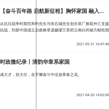
【奋斗百年路 启航新征程】胸怀家国 融入时代
从抗日战争时期范和钧先生与张石城先生创办茶厂换取外汇支援
抗战，到新中国成立后曲焕章遗孀缪兰英把云南白药秘方献给国
家，再到今天沃森生物的科技工作者们积极投身疫苗研发……云
岭大地上，爱国传统和基因代代相传。
2021-05-31 10:47:46
时政微纪录丨清韵华章系家国
成大才，担大任，在不懈奋斗中绽放青春之花。
2021-04-20 14:02:00