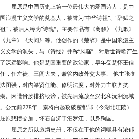
屈原是中国历史上第一位最伟大的爱国诗人，是中
国浪漫主义文学的奠基人，被誉为“中华诗祖”、“辞赋之
祖”，被后人称为“诗魂"。主要作品有《离骚》《九歌》
《九章》《天问》等。他创作的《楚辞》是中国浪漫主
义文学的源头，与《诗经》并称“风骚”，对后世诗歌产生
了深远影响。他是楚国重要的政治家，早年受楚怀王信
任，任左徒、三闾大夫，兼管内政外交大事。 他主张变
法图强，对内举贤任能、修明法度，对外力主联齐抗
秦。因遭贵族排挤毁谤，被先后流放至汉北和沅湘流域
。公元前278年，秦将白起攻破楚都郢（今湖北江陵），
屈原悲愤交加，怀石自沉于汨罗江，以身殉国。
屈原之所以彪炳史册，不仅在于他的词赋具有浓郁