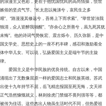
的浪漫主义色彩，更在于他忧国忧民的高尚情操，愤世
嫉俗的坚贞气节。“长太息以掩涕兮，哀民生之多
艰”、“路漫漫其修远兮，吾将上下而求索”、“举世皆浊我
独清，众人皆醉我独醒”、“亦余心之所善兮，虽九死其犹
未悔”。他的诗词气势恢宏、震古烁今、历久弥新，是中
国文学史、思想史上的一座不朽丰碑，感召和激励着全
体中华儿女。可以说，弘扬爱国主义是端午节的主旋
律。
爱国主义是中华民族的优良传统。自古以来，中国
涌现出了无数像屈原一样的爱国志士和民族英雄。苏武
出使十九年持节不屈，岳飞精忠报国至死无悔，文天祥
正气浩然慷慨就义，林则徐虎门禁烟不畏列强等等，都
被传为佳话。这些杰出人物虽生活时代不同，但热爱祖