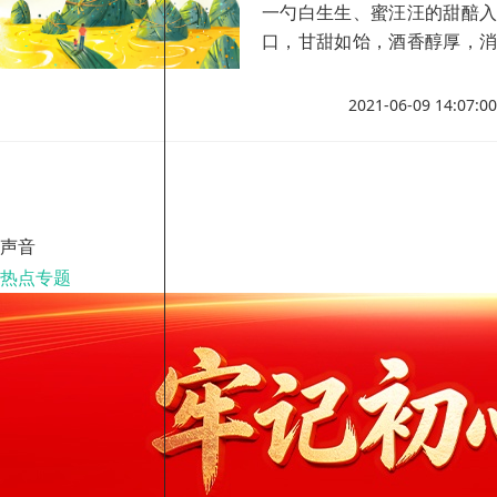
一勺白生生、蜜汪汪的甜醅入
口，甘甜如饴，酒香醇厚，消
饥止渴，满口余香，顿觉神清
气爽，浑身舒坦。
2021-06-09 14:07:00
声音
热点专题