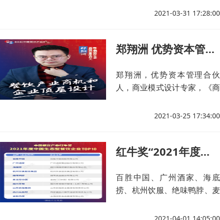
品牌。
2021-03-31 17:28:00
郑翔洲 优势资本管理合伙人，商业模式设计专家
郑翔洲，优势资本管理合伙
人，商业模式设计专家，《商
界评论》首席经济学家，著名
商业模式设计专家，当当网畅
2021-03-25 17:34:00
销书《资本与商业模式顶层设
计》《新商业模式创新设计》
红牛奖“2021年度中国生态型餐饮企业TOP10”正式揭晓
作者。
百胜中国、广州酒家、海底
捞、杭州饮服、绝味鸭脖、麦
当劳中国、眉州东坡、山东凯
瑞集团、西贝莜面村、正新鸡
2021-04-01 14:05:00