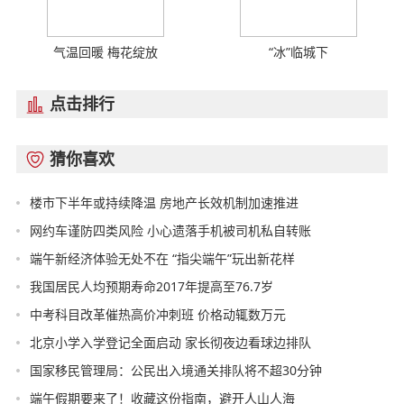
气温回暖 梅花绽放
“冰”临城下
点击排行

猜你喜欢

楼市下半年或持续降温 房地产长效机制加速推进
网约车谨防四类风险 小心遗落手机被司机私自转账
端午新经济体验无处不在 “指尖端午”玩出新花样
我国居民人均预期寿命2017年提高至76.7岁
中考科目改革催热高价冲刺班 价格动辄数万元
北京小学入学登记全面启动 家长彻夜边看球边排队
国家移民管理局：公民出入境通关排队将不超30分钟
端午假期要来了！收藏这份指南，避开人山人海