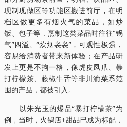
现制现做区等功能区搬进前厅，在明
档区做更多有烟火气的菜品，如炒
饭、包子等，烹制这类菜品时往往“锅
气”四溢、“炊烟袅袅”，可观性极强，
容易给消费者带来新体验；在产品研
发上更是不拘一格，像虎皮凤爪、暴
打柠檬茶、藤椒牛舌等非川渝菜系范
围的产品，都被引入。
以朱光玉的爆品“暴打柠檬茶”为
例，当时，火锅店+甜品已成为标配，