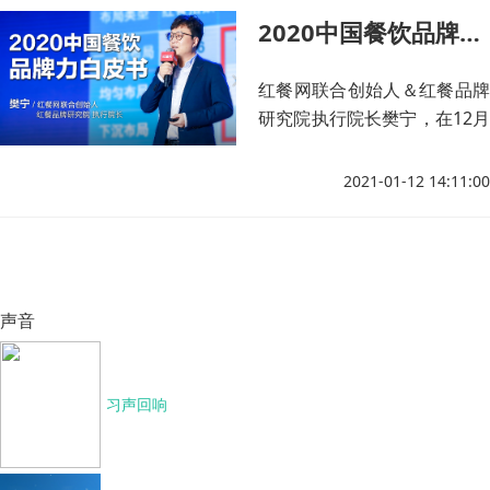
情之后“品牌”对于餐饮行业的
2020中国餐饮品牌力白皮书-樊宁
重要性。
红餐网联合创始人＆红餐品牌
研究院执行院长樊宁，在12月
1-5日由世界中餐业联合会、
红餐网联合举办的“首届中国
2021-01-12 14:11:00
餐饮品牌节”上，为餐饮朋友
重磅发布了《2020中国餐饮品
牌力白皮书》。
声音
习声回响