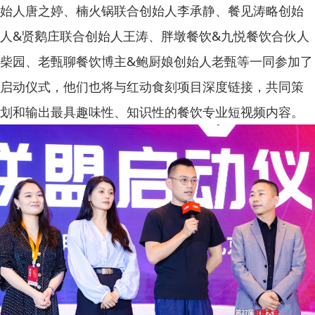
始人唐之婷、楠火锅联合创始人李承静、餐见涛略创始
人&贤鹅庄联合创始人王涛、胖墩餐饮&九悦餐饮合伙人
柴园、老甄聊餐饮博主&鲍厨娘创始人老甄等一同参加了
启动仪式，他们也将与红动食刻项目深度链接，共同策
划和输出最具趣味性、知识性的餐饮专业短视频内容。