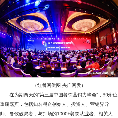
（红餐网供图 央广网发）
在为期两天的“第三届中国餐饮营销力峰会”，30余位
重磅嘉宾，包括知名餐企创始人、投资人、营销界导
师、餐饮破局者，与到场的1000+餐饮从业者、相关人