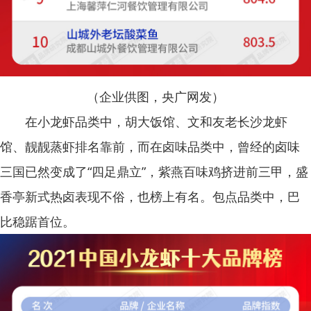
（企业供图，央广网发）
在小龙虾品类中，胡大饭馆、文和友老长沙龙虾
馆、靓靓蒸虾排名靠前，而在卤味品类中，曾经的卤味
三国已然变成了“四足鼎立”，紫燕百味鸡挤进前三甲，盛
香亭新式热卤表现不俗，也榜上有名。包点品类中，巴
比稳踞首位。